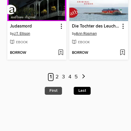
Judasmord
Die Tochter des Leuchtturmmeisters
by
J.T. Ellison
by
Ann Rosman
EBOOK
EBOOK
BORROW
BORROW
1
2
3
4
5
First
Last