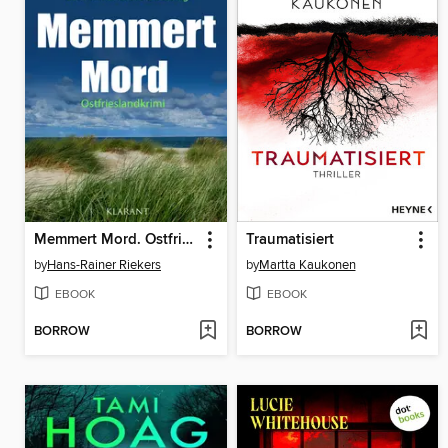
Memmert Mord. Ostfrieslandkrimi
Traumatisiert
by
Hans-Rainer Riekers
by
Martta Kaukonen
EBOOK
EBOOK
BORROW
BORROW