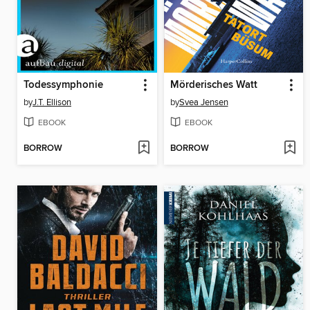
Todessymphonie
Mörderisches Watt
by
J.T. Ellison
by
Svea Jensen
EBOOK
EBOOK
BORROW
BORROW