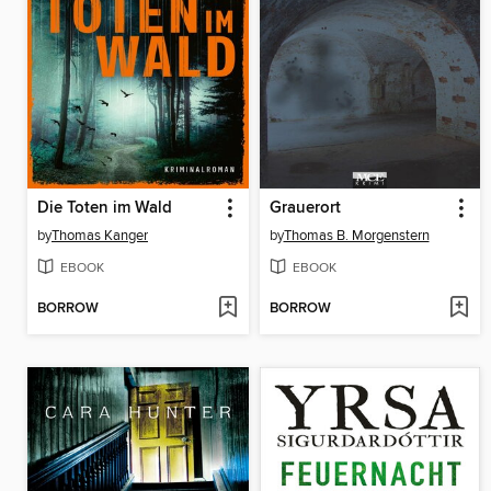
Die Toten im Wald
Grauerort
by
Thomas Kanger
by
Thomas B. Morgenstern
EBOOK
EBOOK
BORROW
BORROW