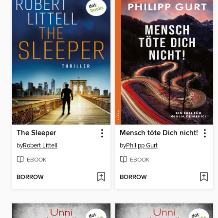
The Sleeper
Mensch töte Dich nicht!
by
Robert Littell
by
Philipp Gurt
EBOOK
EBOOK
BORROW
BORROW