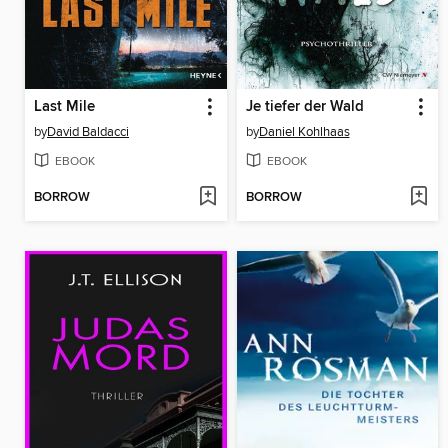
Last Mile
Je tiefer der Wald
by
David Baldacci
by
Daniel Kohlhaas
EBOOK
EBOOK
BORROW
BORROW