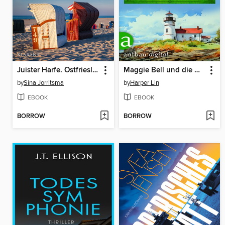
Juister Harfe. Ostfrieslandkrimi
Maggie Bell und die mörderischen Seiten
by
Sina Jorritsma
by
Harper Lin
EBOOK
EBOOK
BORROW
BORROW