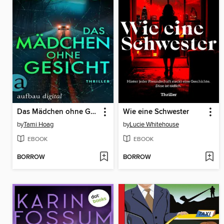
Das Mädchen ohne Gesicht
Wie eine Schwester
by
Tami Hoag
by
Lucie Whitehouse
EBOOK
EBOOK
BORROW
BORROW