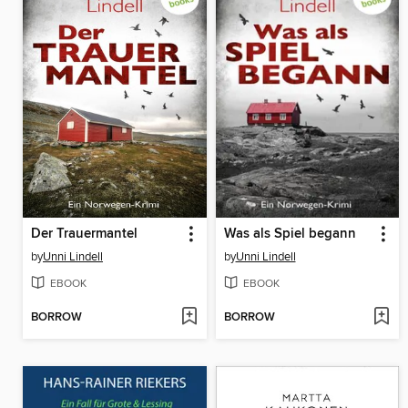
Der Trauermantel
Was als Spiel begann
by
Unni Lindell
by
Unni Lindell
EBOOK
EBOOK
BORROW
BORROW