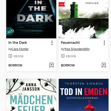
In the Dark
Feuernacht
by
Cara Hunter
by
Yrsa Sigurdardóttir
EBOOK
EBOOK
BORROW
BORROW