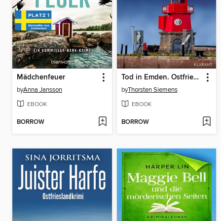
Mädchenfeuer
Tod in Emden. Ostfrieslandkrimi
by
Anna Jansson
by
Thorsten Siemens
EBOOK
EBOOK
BORROW
BORROW