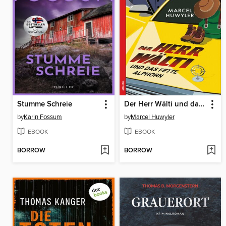
Stumme Schreie
Der Herr Wälti und das fette Alphorn
by
Karin Fossum
by
Marcel Huwyler
EBOOK
EBOOK
BORROW
BORROW